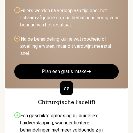
Fillers worden na verloop van tijd door het
lichaam afgebroken, dus herhaling is nodig voor
behoud van het resultaat.
Na de behandeling kun je wat roodheid of
zwelling ervaren, maar dit verdwijnt meestal
snel.
Plan een gratis intake
vs
Chirurgische Facelift
Een geschikte oplossing bij duidelijke
huidverslapping, wanneer lichtere
behandelingen niet meer voldoende zijn.