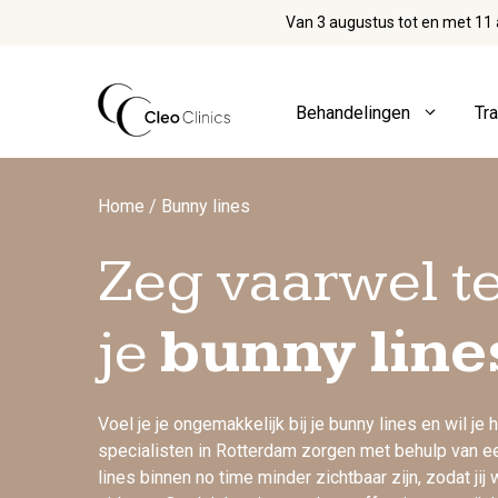
Ga
Van 3 augustus tot en met 11 
naar
de
inhoud
Behandelingen
Tr
Spierontspanner
Home
/
Bunny lines
Bunny lines
Mondhoekjes
Zeg vaarwel t
Face slimming
Nefertiti lift
Fronsrimpel
Neustip
Gummy smile
Neusvleugels
je
bunny line
Hyperhidrosis
Tandenknarsen
Kraaienpootjes
Voorhoofdrimpels
Lipflip
Wenkbrauwlift
Migraine
Voel je je ongemakkelijk bij je bunny lines en wil je
specialisten in Rotterdam zorgen met behulp van e
lines binnen no time minder zichtbaar zijn, zodat ji