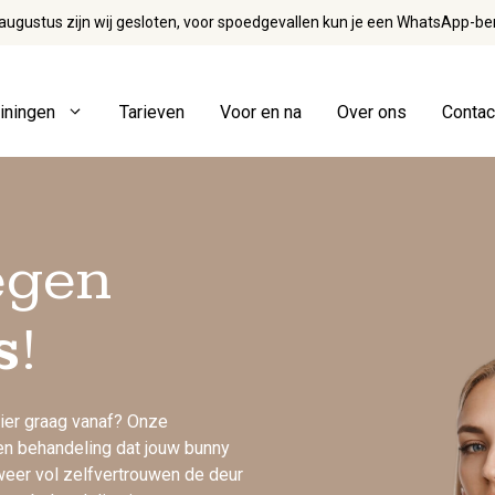
augustus zijn wij gesloten, voor spoedgevallen kun je een WhatsApp-be
ainingen
Tarieven
Voor en na
Over ons
Contac
Fillers
Profhilo
Jukbeenderen
Profhilo S
egen
Kaaklijn
Kin
Liquid face
Lipfillers
s
!
Marionettelijnen
Radiesse
Neuslippenplooi
Rokerslijntjes
Skinvive
Traangoot
Wangen
 hier graag vanaf? Onze
en behandeling dat jouw bunny
j weer vol zelfvertrouwen de deur