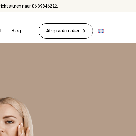
richt sturen naar
06 39346222
.
t
Blog
Afspraak maken
Ik ben...
tructura
Jonger dan 45 jaar
Tussen de 45 & 60 jaar
Ouder dan 60 jaar
lift