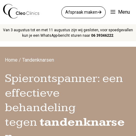
Ga
naar
Menu
Afspraak maken
de
inhoud
Van 3 augustus tot en met 11 augustus zijn wij gesloten, voor spoedgevallen
kun je een WhatsApp-bericht sturen naar
06 39346222
.
Home
/
Tandenknarsen
Spierontspanner: een
effectieve
behandeling
tegen
tandenknarse