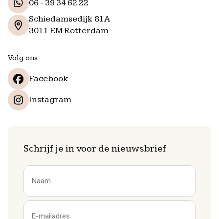
06 - 39 34 62 22
Schiedamsedijk 81A
3011 EM Rotterdam
Volg ons
Facebook
Instagram
Schrijf je in voor de nieuwsbrief
Naam
Voornaam
E-
mailadres