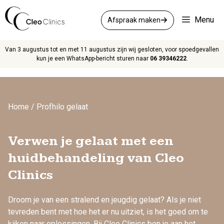
Ga
naar
Menu
Afspraak maken
de
inhoud
Van 3 augustus tot en met 11 augustus zijn wij gesloten, voor spoedgevallen
kun je een WhatsApp-bericht sturen naar
06 39346222
.
Home
/
Profhilo gelaat
Verwen je
gelaat
met een
huidbehandeling van Cleo
Clinics
Droom je van een stralend en jeugdig gelaat? Als je niet
tevreden bent met hoe het er nu uitziet, is het goed om te
kijken naar oplossingen. Bij Cleo Clinics ben je aan het